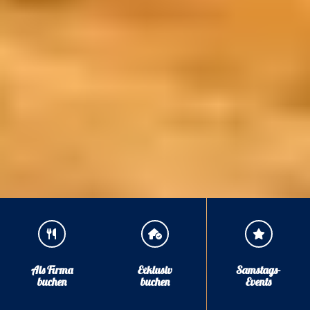
Als Firma
Exklusiv
Samstags-
buchen
buchen
Events