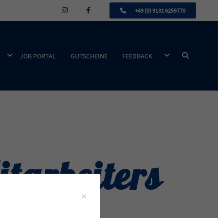
+49 (0) 9131 6259770
DROPDOWN ÖFFNEN
DROPDOWN ÖFFN
SUCHEN
JOB PORTAL
GUTSCHEINE
FEEDBACK
tarbeiters