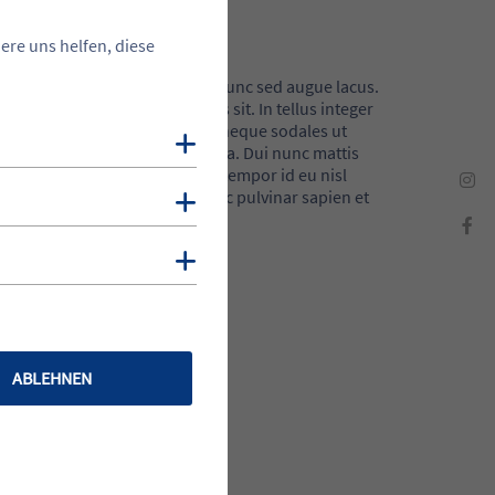
ere uns helfen, diese
cu dui vivamus arcu. In iaculis nunc sed augue lacus.
nc consequat interdum varius sit. In tellus integer
proin libero. Arcu non sodales neque sodales ut
Cookies anzeigen
 arcu odio ut sem nulla pharetra. Dui nunc mattis
t lectus a. A diam sollicitudin tempor id eu nisl
imperdiet massa tincidunt nunc pulvinar sapien et
Cookies anzeigen
velit.
Cookies anzeigen
ABLEHNEN