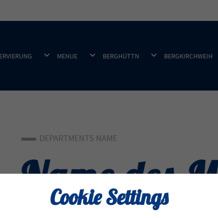
DROPDOWN ÖFFNEN
DROPDOWN ÖFFNEN
DROPDOWN ÖFFNEN
ERVIERUNG
MENUE
BERGHÜTTN
BERGKIRCHWEIH
DEPARTMENTS NAME
Name des Mi
Cookie Settings
Jobtitle